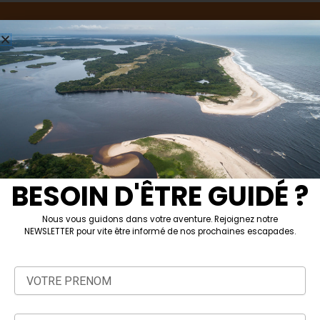
Souscrivez À Notre
Newsletter
BESOIN D'ÊTRE GUIDÉ ?
Subscribe
Nous vous guidons dans votre aventure. Rejoignez notre
NEWSLETTER pour vite être informé de nos prochaines escapades.
L
I
F
T
Prénom
i
n
a
i
n
s
c
k